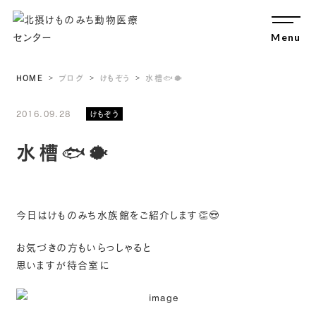
Menu
Close
HOME
ブログ
けもぞう
水槽🐟🐡
2016.09.28
けもぞう
水槽🐟🐡
今日はけものみち水族館をご紹介します👏😍
お気づきの方もいらっしゃると
思いますが待合室に