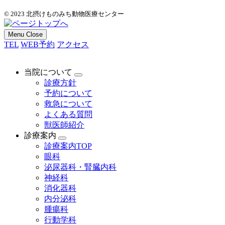
© 2023 北摂けものみち動物医療センター
Menu
Close
TEL
WEB予約
アクセス
当院について
診療方針
予約について
救急について
よくある質問
獣医師紹介
診療案内
診療案内TOP
眼科
泌尿器科・腎臓内科
神経科
消化器科
内分泌科
腫瘍科
行動学科