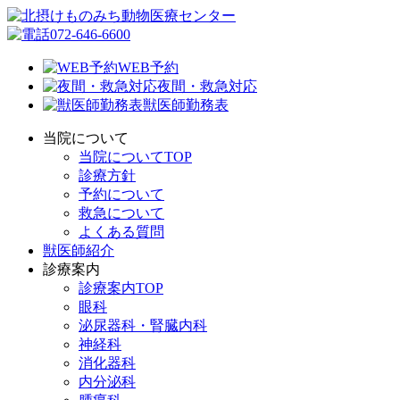
072-646-6600
WEB予約
夜間・救急対応
獣医師勤務表
当院について
当院についてTOP
診療方針
予約について
救急について
よくある質問
獣医師紹介
診療案内
診療案内TOP
眼科
泌尿器科・腎臓内科
神経科
消化器科
内分泌科