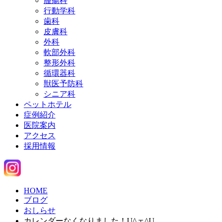
腫瘍科
行動学科
歯科
皮膚科
外科
軟部外科
整形外科
循環器科
獣医予防科
シニア科
ペットホテル
症例紹介
医院案内
アクセス
採用情報
HOME
ブログ
おしらせ
カレンダーなくなりました！U^ェ^U