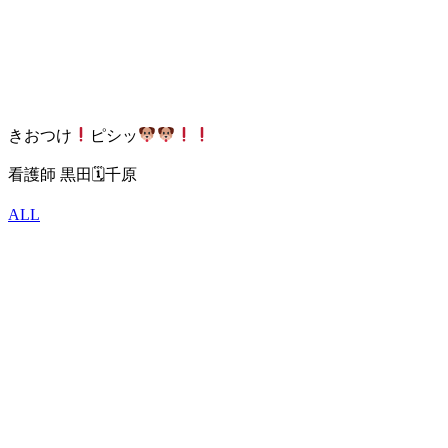
きおつけ
ピシッ
看護師 黒田🗓千原
ALL