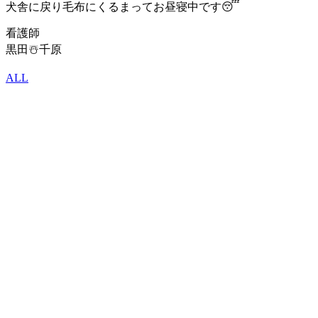
犬舎に戻り毛布にくるまってお昼寝中です😴
看護師
黒田☃️千原
ALL