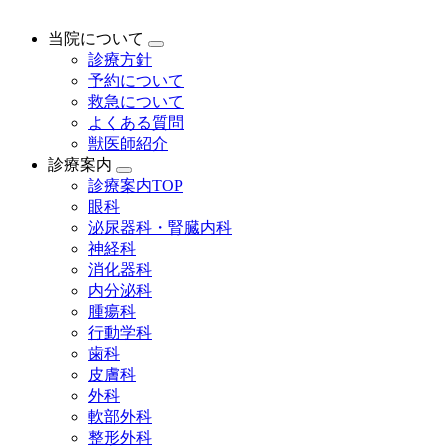
当院について
診療方針
予約について
救急について
よくある質問
獣医師紹介
診療案内
診療案内TOP
眼科
泌尿器科・腎臓内科
神経科
消化器科
内分泌科
腫瘍科
行動学科
歯科
皮膚科
外科
軟部外科
整形外科