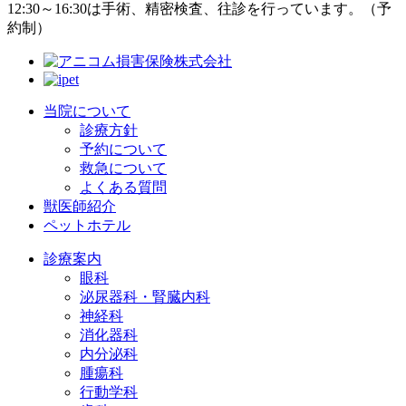
12:30～16:30は手術、精密検査、往診を行っています。（予
約制）
当院について
診療方針
予約について
救急について
よくある質問
獣医師紹介
ペットホテル
診療案内
眼科
泌尿器科・腎臓内科
神経科
消化器科
内分泌科
腫瘍科
行動学科