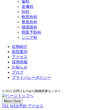
歯科
皮膚科
外科
軟部外科
整形外科
循環器科
獣医予防科
シニア科
症例紹介
医院案内
アクセス
採用情報
お知らせ
ブログ
プライバシーポリシー
© 2023 北摂けものみち動物医療センター
Menu
Close
TEL
WEB予約
アクセス