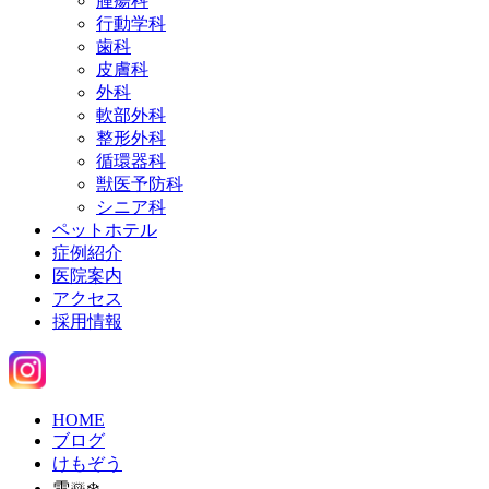
腫瘍科
行動学科
歯科
皮膚科
外科
軟部外科
整形外科
循環器科
獣医予防科
シニア科
ペットホテル
症例紹介
医院案内
アクセス
採用情報
HOME
ブログ
けもぞう
雪☃️❄️