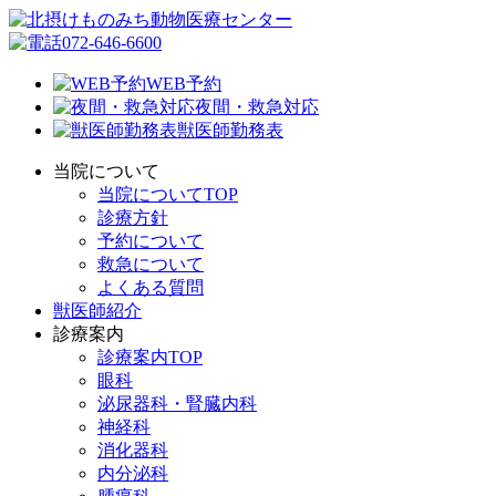
072-646-6600
WEB予約
夜間・救急対応
獣医師勤務表
当院について
当院についてTOP
診療方針
予約について
救急について
よくある質問
獣医師紹介
診療案内
診療案内TOP
眼科
泌尿器科・腎臓内科
神経科
消化器科
内分泌科