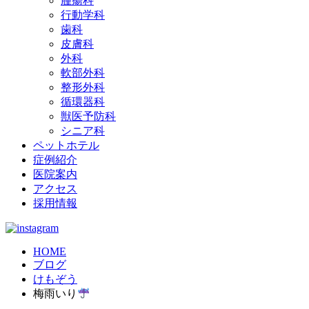
腫瘍科
行動学科
歯科
皮膚科
外科
軟部外科
整形外科
循環器科
獣医予防科
シニア科
ペットホテル
症例紹介
医院案内
アクセス
採用情報
HOME
ブログ
けもぞう
梅雨いり