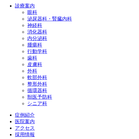
診療案内
眼科
泌尿器科・腎臓内科
神経科
消化器科
内分泌科
腫瘍科
行動学科
歯科
皮膚科
外科
軟部外科
整形外科
循環器科
獣医予防科
シニア科
症例紹介
医院案内
アクセス
採用情報