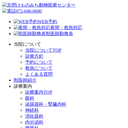
072-646-6600
WEB予約
夜間・救急対応
獣医師勤務表
当院について
当院についてTOP
診療方針
予約について
救急について
よくある質問
獣医師紹介
診療案内
診療案内TOP
眼科
泌尿器科・腎臓内科
神経科
消化器科
内分泌科