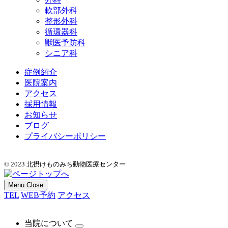
軟部外科
整形外科
循環器科
獣医予防科
シニア科
症例紹介
医院案内
アクセス
採用情報
お知らせ
ブログ
プライバシーポリシー
© 2023 北摂けものみち動物医療センター
Menu
Close
TEL
WEB予約
アクセス
当院について