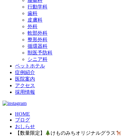
腫瘍科
行動学科
歯科
皮膚科
外科
軟部外科
整形外科
循環器科
獣医予防科
シニア科
ペットホテル
症例紹介
医院案内
アクセス
採用情報
HOME
ブログ
おしらせ
【数量限定】
けものみちオリジナルグラス