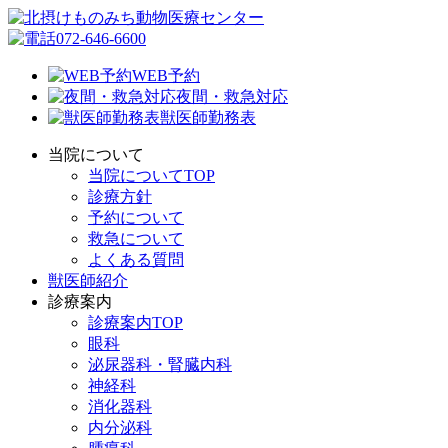
072-646-6600
WEB予約
夜間・救急対応
獣医師勤務表
当院について
当院についてTOP
診療方針
予約について
救急について
よくある質問
獣医師紹介
診療案内
診療案内TOP
眼科
泌尿器科・腎臓内科
神経科
消化器科
内分泌科