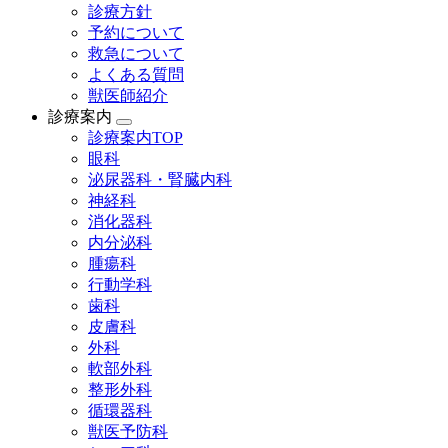
診療方針
予約について
救急について
よくある質問
獣医師紹介
診療案内
診療案内TOP
眼科
泌尿器科・腎臓内科
神経科
消化器科
内分泌科
腫瘍科
行動学科
歯科
皮膚科
外科
軟部外科
整形外科
循環器科
獣医予防科