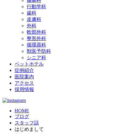
腫瘍科
行動学科
歯科
皮膚科
外科
軟部外科
整形外科
循環器科
獣医予防科
シニア科
ペットホテル
症例紹介
医院案内
アクセス
採用情報
HOME
ブログ
スタッフ話
はじめまして