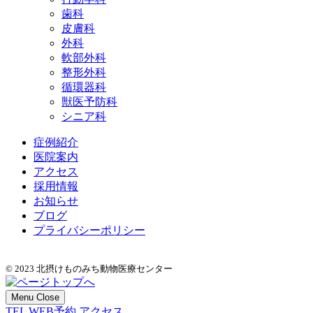
歯科
皮膚科
外科
軟部外科
整形外科
循環器科
獣医予防科
シニア科
症例紹介
医院案内
アクセス
採用情報
お知らせ
ブログ
プライバシーポリシー
© 2023 北摂けものみち動物医療センター
Menu
Close
TEL
WEB予約
アクセス