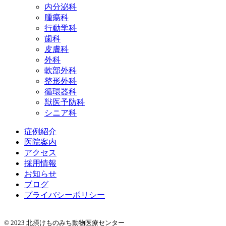
内分泌科
腫瘍科
行動学科
歯科
皮膚科
外科
軟部外科
整形外科
循環器科
獣医予防科
シニア科
症例紹介
医院案内
アクセス
採用情報
お知らせ
ブログ
プライバシーポリシー
© 2023 北摂けものみち動物医療センター