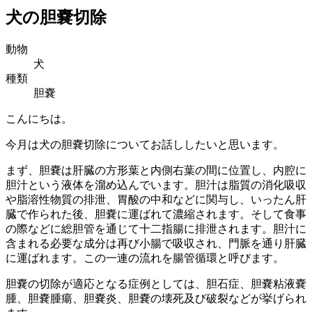
犬の胆嚢切除
動物
犬
種類
胆嚢
こんにちは。
今月は犬の胆嚢切除についてお話ししたいと思います。
まず、胆嚢は肝臓の方形葉と内側右葉の間に位置し、内腔に
胆汁という液体を溜め込んでいます。胆汁は脂質の消化吸収
や脂溶性物質の排泄、胃酸の中和などに関与し、いったん肝
臓で作られた後、胆嚢に運ばれて濃縮されます。そして食事
の際などに総胆管を通じて十二指腸に排泄されます。胆汁に
含まれる必要な成分は再び小腸で吸収され、門脈を通り肝臓
に運ばれます。この一連の流れを腸管循環と呼びます。
胆嚢の切除が適応となる症例としては、胆石症、胆嚢粘液嚢
腫、胆嚢腫瘍、胆嚢炎、胆嚢の壊死及び破裂などが挙げられ