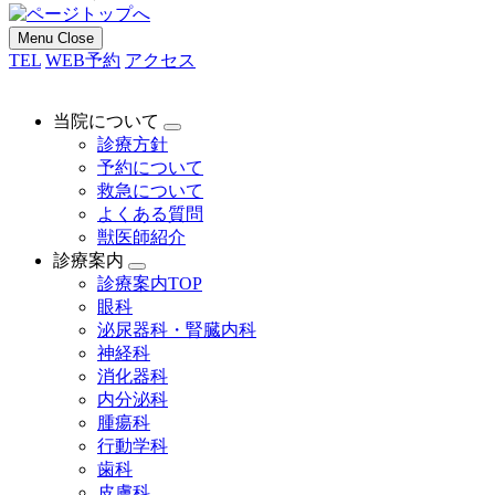
Menu
Close
TEL
WEB予約
アクセス
当院について
診療方針
予約について
救急について
よくある質問
獣医師紹介
診療案内
診療案内TOP
眼科
泌尿器科・腎臓内科
神経科
消化器科
内分泌科
腫瘍科
行動学科
歯科
皮膚科