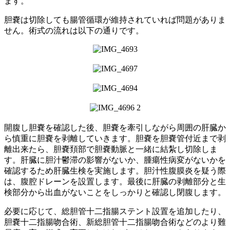
ます。
胆嚢は切除しても腸管循環が維持されていれば問題がありま
せん。術式の流れは以下の通りです。
開腹し胆嚢を確認した後、胆嚢を牽引しながら周囲の肝臓か
ら慎重に胆嚢を剥離していきます。胆嚢を胆嚢管付近まで剥
離出来たら、胆嚢頚部で胆嚢動脈と一緒に結紮し切除しま
す。肝臓に胆汁鬱滞の影響がないか、腫瘍性病変がないかを
確認するため肝臓生検を実施します。胆汁性腹膜炎を疑う際
は、腹腔ドレーンを設置します。最後に肝臓の剥離部分と生
検部分から出血がないことをしっかりと確認し閉腹します。
必要に応じて、総胆管十二指腸ステント設置を追加したり、
胆嚢十二指腸吻合術、新総胆管十二指腸吻合術などのより難