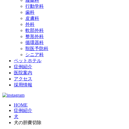
腫瘍科
行動学科
歯科
皮膚科
外科
軟部外科
整形外科
循環器科
獣医予防科
シニア科
ペットホテル
症例紹介
医院案内
アクセス
採用情報
HOME
症例紹介
犬
犬の胆嚢切除