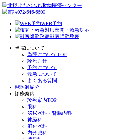
072-646-6600
WEB予約
夜間・救急対応
獣医師勤務表
当院について
当院についてTOP
診療方針
予約について
救急について
よくある質問
獣医師紹介
診療案内
診療案内TOP
眼科
泌尿器科・腎臓内科
神経科
消化器科
内分泌科