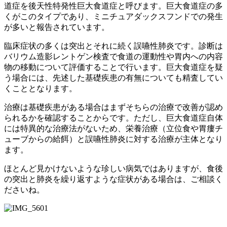
道症を後天性特発性巨大食道症と呼びます。巨大食道症の多
くがこのタイプであり、ミニチュアダックスフンドでの発生
が多いと報告されています。
臨床症状の多くは突出とそれに続く誤嚥性肺炎です。診断は
バリウム造影レントゲン検査で食道の運動性や胃内への内容
物の移動について評価することで行います。巨大食道症を疑
う場合には、先述した基礎疾患の有無についても精査してい
くこととなります。
治療は基礎疾患がある場合はまずそちらの治療で改善が認め
られるかを確認することからです。ただし、巨大食道症自体
には特異的な治療法がないため、栄養治療（立位食や胃瘻チ
ューブからの給餌）と誤嚥性肺炎に対する治療が主体となり
ます。
ほとんど見かけないような珍しい病気ではありますが、食後
の突出と肺炎を繰り返すような症状がある場合は、ご相談く
ださいね。