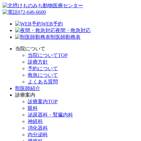
072-646-6600
WEB予約
夜間・救急対応
獣医師勤務表
当院について
当院についてTOP
診療方針
予約について
救急について
よくある質問
獣医師紹介
診療案内
診療案内TOP
眼科
泌尿器科・腎臓内科
神経科
消化器科
内分泌科