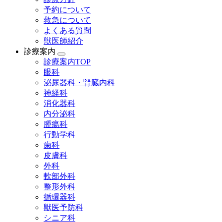
予約について
救急について
よくある質問
獣医師紹介
診療案内
診療案内TOP
眼科
泌尿器科・腎臓内科
神経科
消化器科
内分泌科
腫瘍科
行動学科
歯科
皮膚科
外科
軟部外科
整形外科
循環器科
獣医予防科
シニア科