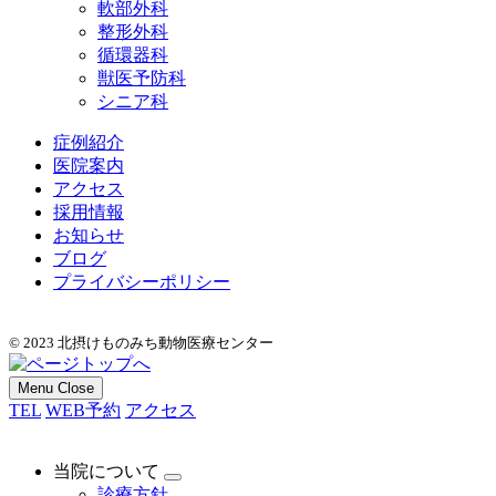
軟部外科
整形外科
循環器科
獣医予防科
シニア科
症例紹介
医院案内
アクセス
採用情報
お知らせ
ブログ
プライバシーポリシー
© 2023 北摂けものみち動物医療センター
Menu
Close
TEL
WEB予約
アクセス
当院について
診療方針