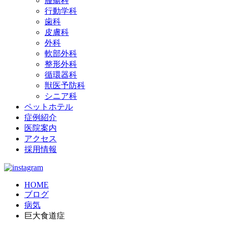
腫瘍科
行動学科
歯科
皮膚科
外科
軟部外科
整形外科
循環器科
獣医予防科
シニア科
ペットホテル
症例紹介
医院案内
アクセス
採用情報
HOME
ブログ
病気
巨大食道症