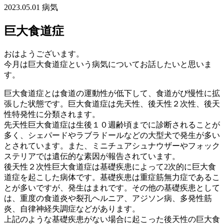
2023.05.01
病気
巨大食道症
おはようございます。
今月は巨大食道症という病気についてお話したいと思いま
す。
巨大食道症とは食道の運動性が低下して、食道がび慢性に拡
張した状態です。巨大食道症は先天性、後天性２次性、後天
性特発性に分類されます。
先天性巨大食道症は生後１０週齢頃までに診断されることが
多く、シェパードやラブラドールなどの大型犬で発生が多い
とされています。また、ミニチュアシュナウザーやフォック
ステリアでは遺伝的な素因が報告されています。
後天性２次性巨大食道症は基礎疾患によって2次的に巨大食
道症を起こした病体です。基礎疾患は重症筋無力症であるこ
とが多いですが、発生はまれです。その他の基礎疾患として
は、重度の食道炎や裂孔ヘルニア、アジソン病、多発性筋
炎、自律神経失調症などがあります。
上記のような基礎疾患がない場合に起こった後天性の巨大食