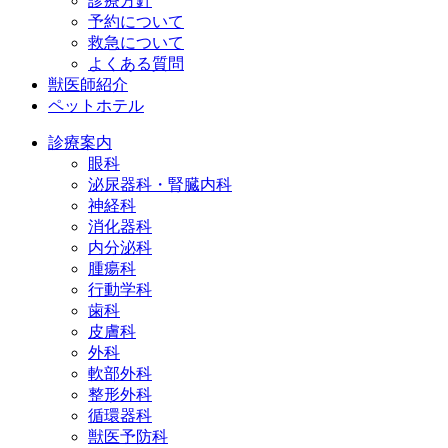
診療方針
予約について
救急について
よくある質問
獣医師紹介
ペットホテル
診療案内
眼科
泌尿器科・腎臓内科
神経科
消化器科
内分泌科
腫瘍科
行動学科
歯科
皮膚科
外科
軟部外科
整形外科
循環器科
獣医予防科