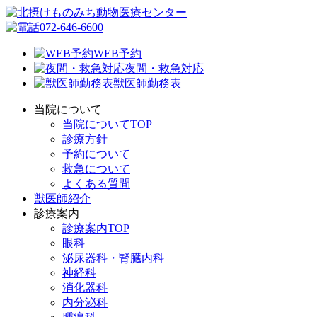
072-646-6600
WEB予約
夜間・救急対応
獣医師勤務表
当院について
当院についてTOP
診療方針
予約について
救急について
よくある質問
獣医師紹介
診療案内
診療案内TOP
眼科
泌尿器科・腎臓内科
神経科
消化器科
内分泌科