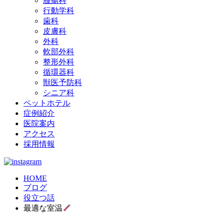
腫瘍科
行動学科
歯科
皮膚科
外科
軟部外科
整形外科
循環器科
獣医予防科
シニア科
ペットホテル
症例紹介
医院案内
アクセス
採用情報
HOME
ブログ
役立つ話
最適な室温