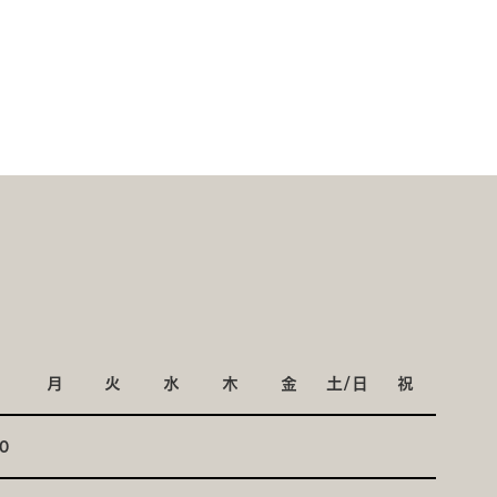
月
火
水
木
金
土/日
祝
0