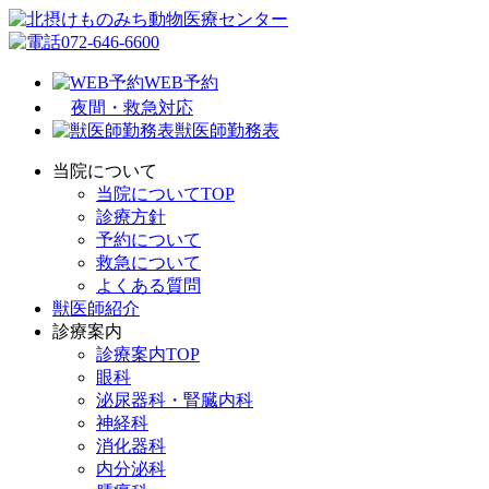
072-646-6600
WEB予約
夜間・救急対応
獣医師勤務表
当院について
当院についてTOP
診療方針
予約について
救急について
よくある質問
獣医師紹介
診療案内
診療案内TOP
眼科
泌尿器科・腎臓内科
神経科
消化器科
内分泌科