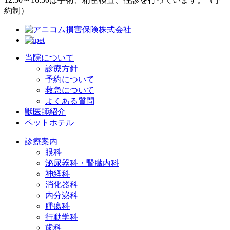
約制）
当院について
診療方針
予約について
救急について
よくある質問
獣医師紹介
ペットホテル
診療案内
眼科
泌尿器科・腎臓内科
神経科
消化器科
内分泌科
腫瘍科
行動学科
歯科