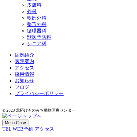
皮膚科
外科
軟部外科
整形外科
循環器科
獣医予防科
シニア科
症例紹介
医院案内
アクセス
採用情報
お知らせ
ブログ
プライバシーポリシー
© 2023 北摂けものみち動物医療センター
Menu
Close
TEL
WEB予約
アクセス