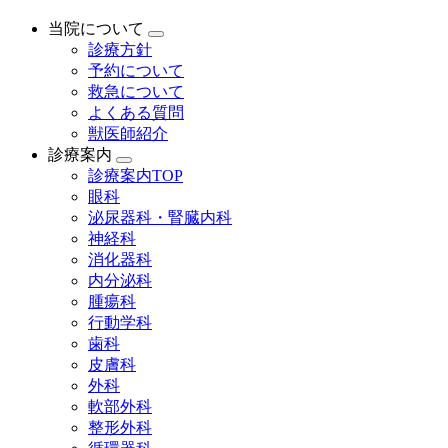
当院について
診療方針
予約について
救急について
よくある質問
獣医師紹介
診療案内
診療案内TOP
眼科
泌尿器科・腎臓内科
神経科
消化器科
内分泌科
腫瘍科
行動学科
歯科
皮膚科
外科
軟部外科
整形外科