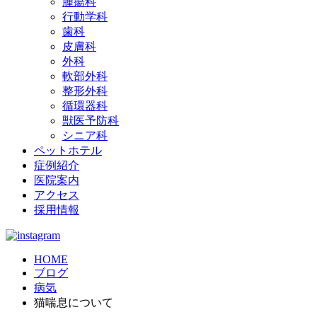
腫瘍科
行動学科
歯科
皮膚科
外科
軟部外科
整形外科
循環器科
獣医予防科
シニア科
ペットホテル
症例紹介
医院案内
アクセス
採用情報
HOME
ブログ
病気
猫喘息について