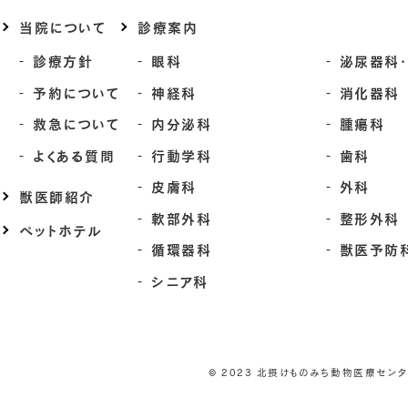
当院について
診療案内
診療方針
眼科
泌尿器科
予約について
神経科
消化器科
救急について
内分泌科
腫瘍科
よくある質問
行動学科
歯科
皮膚科
外科
獣医師紹介
軟部外科
整形外科
ペットホテル
循環器科
獣医予防
シニア科
© 2023 北摂けものみち動物医療セン