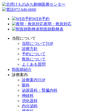
072-646-6600
WEB予約
夜間・救急対応
獣医師勤務表
当院について
当院についてTOP
診療方針
予約について
救急について
よくある質問
獣医師紹介
診療案内
診療案内TOP
眼科
泌尿器科・腎臓内科
神経科
消化器科
内分泌科