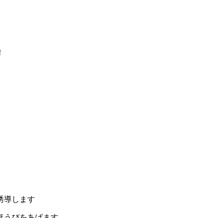
！
誘導します
ほうびをあげます