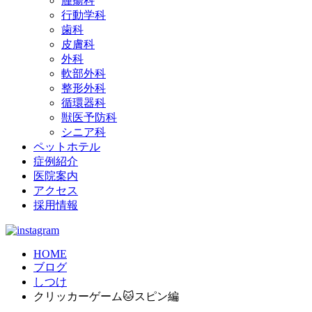
腫瘍科
行動学科
歯科
皮膚科
外科
軟部外科
整形外科
循環器科
獣医予防科
シニア科
ペットホテル
症例紹介
医院案内
アクセス
採用情報
HOME
ブログ
しつけ
クリッカーゲーム🐱スピン編